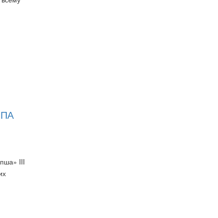
ИПА
пша» III
их