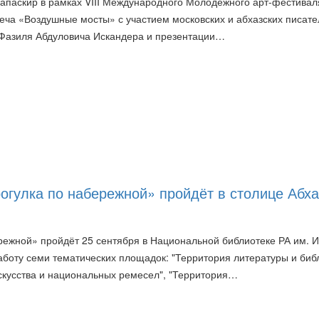
Папаскир в рамках VIII Международного Молодежного арт-фестивал
еча «Воздушные мосты» с участием московских и абхазских писате
 Фазиля Абдуловича Искандера и презентации…
огулка по набережной» пройдёт в столице Абх
ежной» пройдёт 25 сентября в Национальной библиотеке РА им. И.
работу семи тематических площадок: "Территория литературы и библ
искусства и национальных ремесел", "Территория…