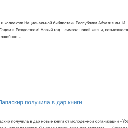
 и коллектив Национальной библиотеки Республики Абхазия им. И. 
одом и Рождеством! Новый год – символ новой жизни, возможност
 волшебное…
Папаскир получила в дар книги
аскир получила в дар новые книги от молодежной организации «Yo
ем новых проектов. Одним из таких проектов является – «Книги по