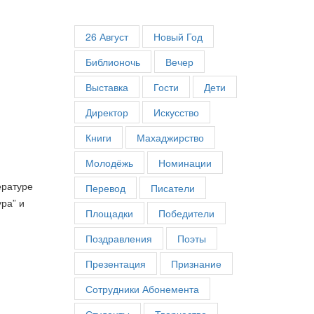
26 Август
Новый Год
Библионочь
Вечер
Выставка
Гости
Дети
Директор
Искусство
Книги
Махаджирство
Молодёжь
Номинации
ературе
Перевод
Писатели
ра” и
Площадки
Победители
Поздравления
Поэты
Презентация
Признание
Сотрудники Абонемента