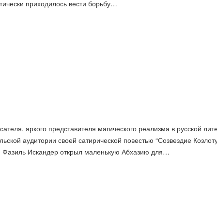
ктически приходилось вести борьбу…
исателя, яркого представителя магического реализма в русской лит
льской аудитории своей сатирической повестью “Созвездие Козлоту
”. Фазиль Искандер открыл маленькую Абхазию для…