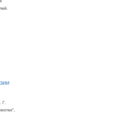
я
лей.
азии
 Г.
иотек",