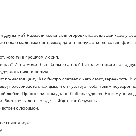
ься друзьями? Развести маленький огородик на остывшей лаве угас
олько после маленьких интрижек, да и то получается довольно фальш
от, кого ты в прошлом любил.
тепла? И что может быть больше этого? Ты только никого не подпус
удержать ничего нельзя...
ит по-настоящему! Как быстро слетает с него самоуверенность! И 
вдруг рассеивается, как дым, и он чувствует себя таким неуверенн
ой любви. Просто слишком долго. Любовь чудесна. Но кому-то из д
м. Застынет и чего-то ждет... Ждет, как безумный...
ье встреч с любимой.
 ее вечная мука.
у.