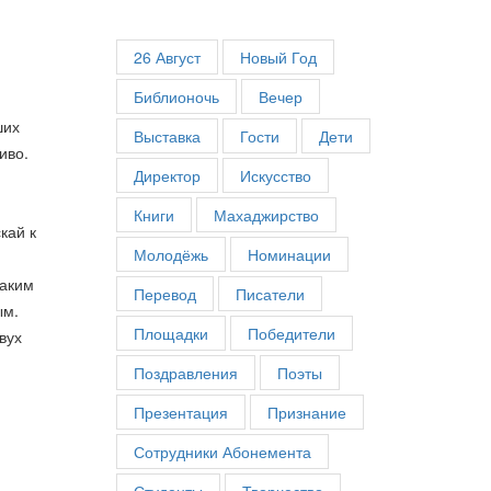
26 Август
Новый Год
Библионочь
Вечер
ших
Выставка
Гости
Дети
иво.
Директор
Искусство
Книги
Махаджирство
кай к
Молодёжь
Номинации
каким
Перевод
Писатели
ым.
Площадки
Победители
вух
Поздравления
Поэты
Презентация
Признание
Сотрудники Абонемента