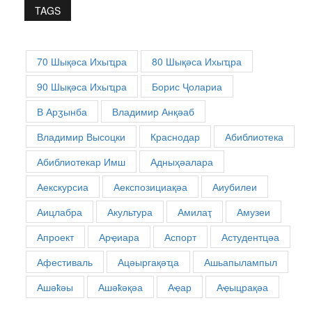
TAGS
70 Шықәса Ихыҵра
80 Шықәса Ихыҵра
90 Шықәса Ихыҵра
Борис Ҷолариа
В Арӡынба
Владимир Анқәаб
Владимир Высоцки
Краснодар
Абиблиотека
Абиблиотекар Имш
Адныҳәалара
Аекскурсиа
Аекспозициақәа
Аиубилеи
Аицлабра
Акультура
Амилаҭ
Амузеи
Апроект
Арҿиара
Аспорт
Астудентцәа
Афестиваль
Ацәыргақәҵа
Ашьапылампыл
Ашәҟәы
Ашәҟәқәа
Аҿар
Аҿыцрақәа