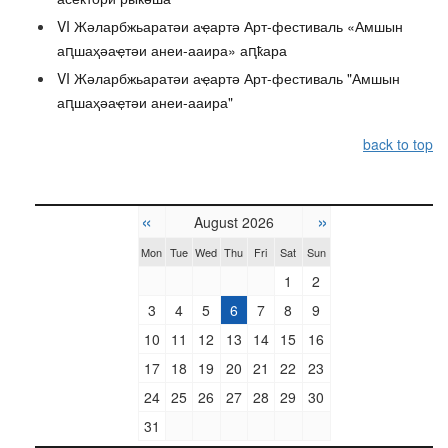
VI Жәларбжьаратәи аҿартә Арт-фестиваль «Амшын
аԥшаҳәаҿтәи анеи-ааира» аԥҟара
VI Жәларбжьаратәи аҿартә Арт-фестиваль "Амшын
аԥшаҳәаҿтәи анеи-ааира"
back to top
«
»
August 2026
Mon
Tue
Wed
Thu
Fri
Sat
Sun
1
2
3
4
5
6
7
8
9
10
11
12
13
14
15
16
17
18
19
20
21
22
23
24
25
26
27
28
29
30
31