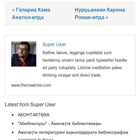
« Гәлариа Кама
Нурџьаниан Карина
Анатол-иԥҳа
Роман-иԥҳа »
Super User
Selfies labore, leggings cupidatat sunt
taxidermy umami fanny pack typewriter hoodie
art party voluptate. Listicle meditation paleo,
drinking vinegar sint direct trade.
www.themewinter.com
Latest from Super User
АКОНТАКТҚӘА
"Абиблиоҵхы" - Амилаҭтә библиотекаҿы
Амилаҭтә литературеи аҳәынҭқарратә библиографиа
асектори рыҟәша