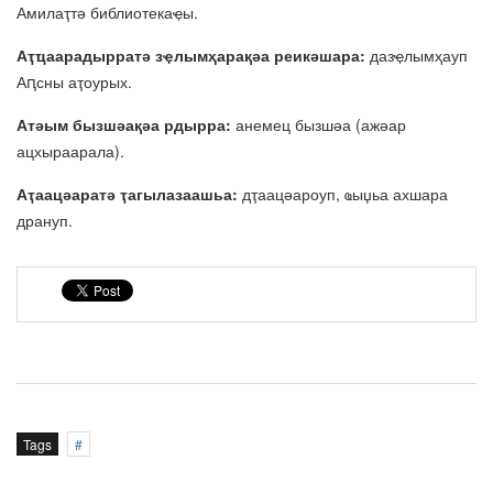
Амилаҭтә библиотекаҿы.
Аҭҵаарадырратә зҿлымҳарақәа реикәшара:
дазҿлымҳауп
Аԥсны аҭоурых.
Атәым бызшәақәа рдырра:
анемец бызшәа (ажәар
ацхыраарала).
Аҭаацәаратә ҭагылазаашьа:
дҭаацәароуп, ҩыџьа ахшара
дрануп.
Tags