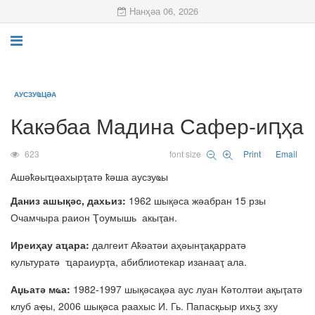
Нанҳәа 06, 2026
АУСЗУҨЦӘА
Какәбаа Мадина Сафер-иԥҳа
623
font size
Print
Email
Ашәҟәыҵәахырҭатә ҟәша аусзуҩы
Даниз ашықәс, дахьиз:
1962 шықәса жәабран 15 рзы
Очамчыра раион Ҭоумышь акыҭан.
Иреиҳау аҵара:
далгеит Аҟәатәи аҳәынҭақарратә
культуратә ҵараиурҭа, абиблиотекар изанааҭ ала.
Аџьатә мҩа:
1982-1997 шықәсақәа аус луан Кәтолтәи ақыҭатә
клуб аҿы, 2006 шықәса раахыс И. Гь. Папасқьыр ихьӡ зху