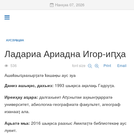
Нанҳәа 07, 2026
АУСЗУҨЦӘА
Ладариа Ариадна Игор-иԥҳа
536
font size
Print
Email
Ашәҟәыҵәахырҭатә ҟәшаҿы аус зуа
Даниз ашықәс, дахьиз:
1993 шықәса ақалақь Гәдоуҭа.
Иреиҳау аҵара:
далгахьеит
Аԥснытәи аҳәынҭқарратә
университет, абиологиа-географиатә факультет, агеограф
изанааҭ ала.
Аџьатә мҩа:
2016 шықәса раахыс Амилаҭтә библиотекаҿ аус
луеит.