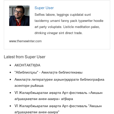
Super User
Selfies labore, leggings cupidatat sunt
taxidermy umami fanny pack typewriter hoodie
art party voluptate. Listicle meditation paleo,
drinking vinegar sint direct trade.
www.themewinter.com
Latest from Super User
АКОНТАКТҚӘА
"Абиблиоҵхы" - Амилаҭтә библиотекаҿы
Амилаҭтә литературеи аҳәынҭқарратә библиографиа
асектори рыҟәша
VI Жәларбжьаратәи аҿартә Арт-фестиваль «Амшын
аԥшаҳәаҿтәи анеи-ааира» аԥҟара
VI Жәларбжьаратәи аҿартә Арт-фестиваль "Амшын
аԥшаҳәаҿтәи анеи-ааира"