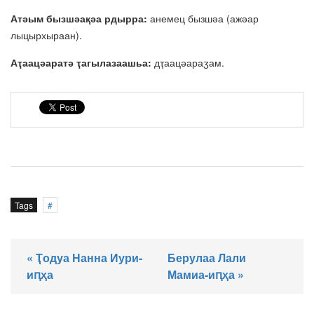
Атәым бызшәақәа рдырра:
анемец бызшәа (ажәар
лыцырхыраан).
Аҭаацәаратә ҭагылазаашьа:
дҭаацәараӡам.
Tags
« Ҭодуа Нанна Иури-
Берулаа Лали
иԥҳа
Мамиа-иԥҳа »