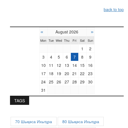
back to top
«
»
August 2026
Mon
Tue
Wed
Thu
Fri
Sat
Sun
1
2
3
4
5
6
7
8
9
10
11
12
13
14
15
16
17
18
19
20
21
22
23
24
25
26
27
28
29
30
31
TAGS
70 Шықәса Ихыҵра
80 Шықәса Ихыҵра