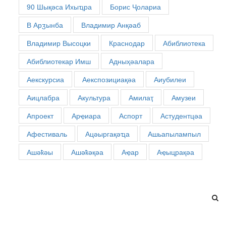
90 Шықәса Ихыҵра
Борис Ҷолариа
В Арӡынба
Владимир Анқәаб
Владимир Высоцки
Краснодар
Абиблиотека
Абиблиотекар Имш
Адныҳәалара
Аекскурсиа
Аекспозициақәа
Аиубилеи
Аицлабра
Акультура
Амилаҭ
Амузеи
Апроект
Арҿиара
Аспорт
Астудентцәа
Афестиваль
Ацәыргақәҵа
Ашьапылампыл
Ашәҟәы
Ашәҟәқәа
Аҿар
Аҿыцрақәа