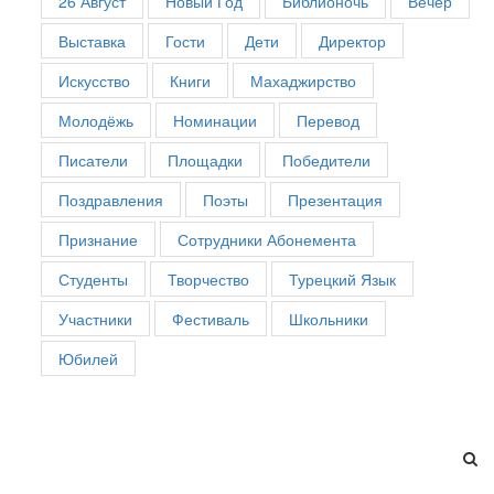
26 Август
Новый Год
Библионочь
Вечер
Выставка
Гости
Дети
Директор
Искусство
Книги
Махаджирство
Молодёжь
Номинации
Перевод
Писатели
Площадки
Победители
Поздравления
Поэты
Презентация
Признание
Сотрудники Абонемента
Студенты
Творчество
Турецкий Язык
Участники
Фестиваль
Школьники
Юбилей